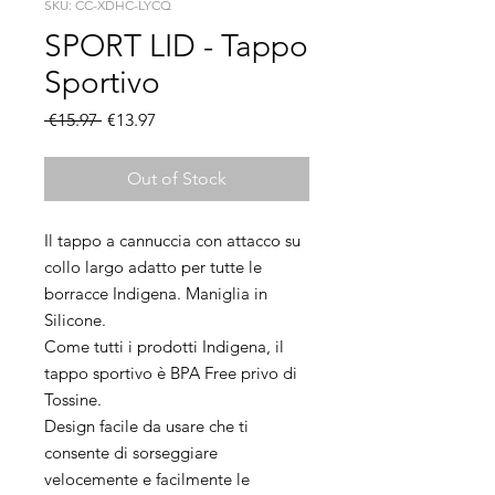
SKU: CC-XDHC-LYCQ
SPORT LID - Tappo
Sportivo
Regular
Sale
 €15.97 
€13.97
Price
Price
Out of Stock
Il tappo a cannuccia con attacco su
collo largo adatto per tutte le
borracce Indigena. Maniglia in
Silicone.
Come tutti i prodotti Indigena, il
tappo sportivo è BPA Free privo di
Tossine.
Design facile da usare che ti
consente di sorseggiare
velocemente e facilmente le